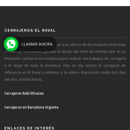
CERRAJEROS EL RAVAL
LLAMAR AHORA
Después de más de tres décadas a la cabeza de las mayores empresas
cerrajeras, nos hemos ganado el apoyo de miles de clientes que en su
momento confiaron en nosotros para realizar sus trabajos de cerrajería
a lo largo de toda la provincia. Hoy en día somos la cerrajería de
referencia en El Raval y estamos a tu entera disposición todos los días
del año, a todas horas.
Cerrajeros Rubí Eficaces
Cerrajeros en Barcelona Urgente
ENLACES DE INTERÉS